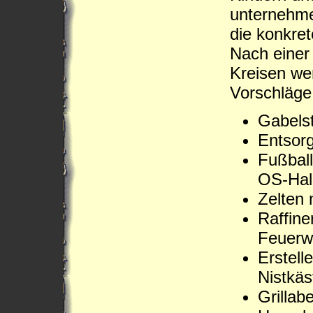
unternehme
die konkre
Nach einer
Kreisen we
Vorschläge
Gabelst
Entsorg
Fußball
OS-Hal
Zelten 
Raffine
Feuerw
Erstell
Nistkäs
Grillab