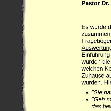
Pastor Dr.
Es wurde d
zusammenf
Fragebögen 
Auswertun
Einführung
wurden die 
welchen K
Zuhause au
wurden. Hi
"Sie ha
"Geh m
das bew