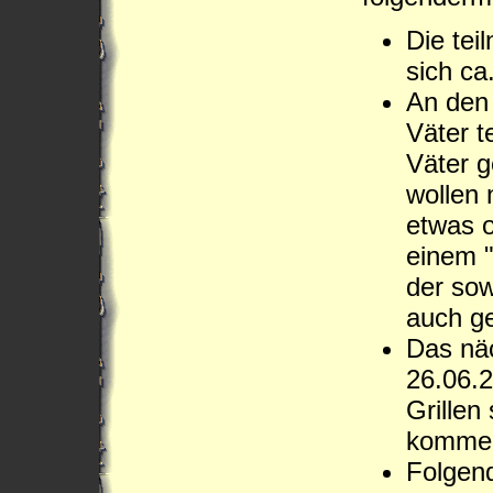
Die tei
sich ca
An den 
Väter t
Väter 
wollen 
etwas o
einem 
der sow
auch g
Das näc
26.06.
Grillen
kommen
Folgend