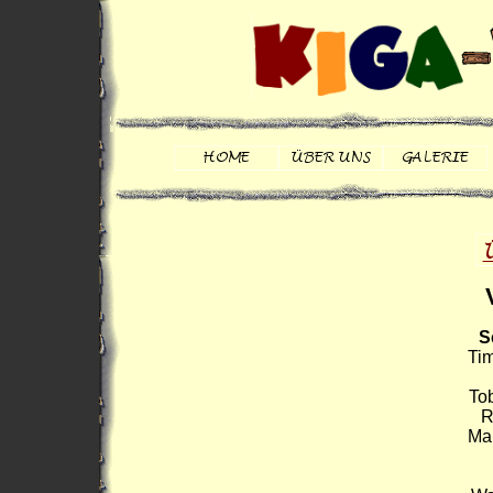
S
Ti
To
R
Ma