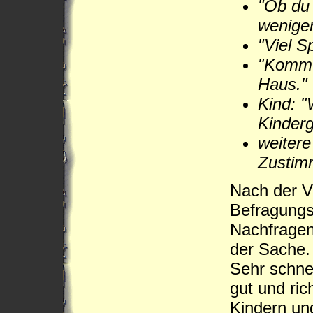
"Ob du
weniger
"Viel S
"Komm 
Haus."
Kind: "
Kinderg
weitere
Zustim
Nach der V
Befragungs
Nachfragen
der Sache.
Sehr schnel
gut und ric
Kindern und