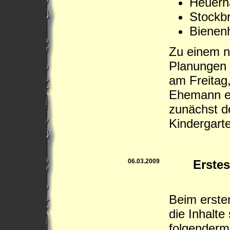
Heuerh
Stockb
Bienenh
Zu einem n
Planungen 
am Freitag
Ehemann ei
zunächst d
Kindergart
06.03.2009
Erstes
Beim erste
die Inhalte
folgenderm