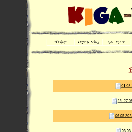
01.03.
25.-27.0
06.05.202
03.03.