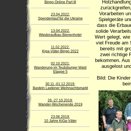
Holzhandlung
Bingo Online Part III
zurückgreifen
Vorarbeiten u
23.04.2022:
Spendenlauf für die Ukraine
Spielgeräte un
dass die Erbaue
solide Verarbei
13.04.2022:
Wiederaufbau Bienenhotel
Wert gelegt, wie
viel Freude am 
11.02.2022:
bereits mit gr
Kiga-Väter-Bingo 2022
zwei richtige
bekommen. Aus 
02.10.2021:
ausgelost un
Wanderung im Teutoburger Wald
Etappe 5
Bild: Die Kinder
bei
30.11.-01.12.2019:
Basteln Laxtener Weihnachtsmarkt
26.-27.10.2019:
Wander-Wochenende 2019
23.06.2019:
10 Jahre KiGa-Väter