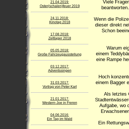
Viele Frage
21.04.2019:
Oster(schalen)feuer 2019
beantworten.
24.11.2018:
Wenn die Polize
Kinotag 2018
dieser direkt n
Schon beeind
17.08.2018:
Zeltlager 2018
Warum eig
05.05.2018:
einem Teddybäre
Große Fahrzeugausstellung
eine Rampe heru
03.12.2017:
Adventssingen
Hoch konzentr
einem Bagger e
31.03.2017:
Vortrag von Peter Karl
Als letztes
21.01.2017:
Stadtentwässeru
Western-Joe in Freren
Aufgabe, wo 
Erwachsenen 
04.06.2016:
Ein Tag im Wald
Ein Rettungswa