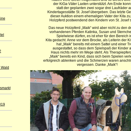
der KiGa-Väter Laxten unterstützt. Am Ende konn
statt der geplanten zwei sogar drei Laufräder a
Kindertagesstätte St. Josef übergeben. Das letzte Geb
dieser Auktion einem ehemaligen Vater der Kita zu
aine
Holzpferd postwendend den Kindern von St. Josef 
Das neue Holzpferd „Maik“ wird aber nicht zu den dr
vorhandenen Pferden Katinka, Susan und Sternche
tel
Spielwiese dürfen, es ist eher für den Bereich i
Kita gedacht. Anne vor dem Brocke, als Leiterin der Kit
hat „Maik“ bereits mit einem Sattel und einer T
ausgestattet, so dass dem Spielspaß der Kinder 
2
Haus nichts mehr im Wege steht. Als Therapiepfer
„Maik“ bereits ein Kind, dass sich beim Spielen verle
erfolgreich ablenken und die Schmerzen waren anschl
vergessen. Danke „Maik“!
 Wald
tsmarkt
019