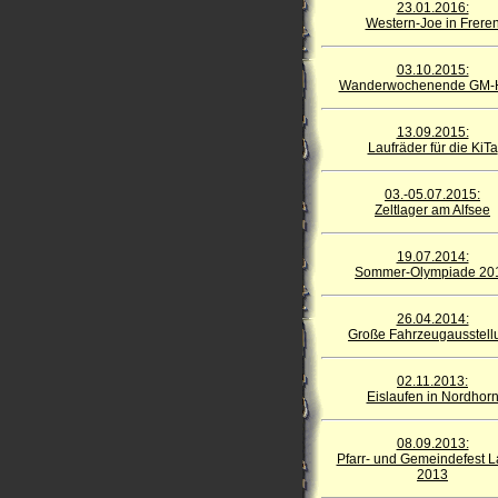
23.01.2016:
Western-Joe in Frere
03.10.2015:
Wanderwochenende GM-H
13.09.2015:
Laufräder für die KiTa
03.-05.07.2015:
Zeltlager am Alfsee
19.07.2014:
Sommer-Olympiade 20
26.04.2014:
Große Fahrzeugausstell
02.11.2013:
Eislaufen in Nordhor
08.09.2013:
Pfarr- und Gemeindefest L
2013