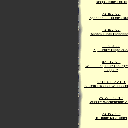
Bingo Online Part III
23.04.2022:
Spendenlauf für die Ukr
13.04.2022:
Wiederaufbau Bienenho
11.02.2022:
Kiga-Väter-Bingo 202
02.10.2021:
Wanderung im Teutoburger
Etappe 5
30.11.-01.12.2019:
Basteln Laxtener Weihnach
26.-27.10.2019:
Wander-Wochenende 2
23.06.2019:
10 Jahre KiGa-Väter