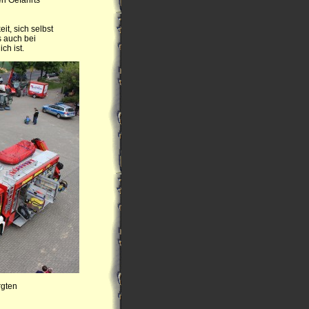
it, sich selbst
s auch bei
ch ist.
rgten