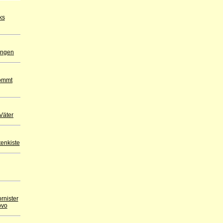
ks
ingen
ommt
Väter
tenkiste
rnister
ovo