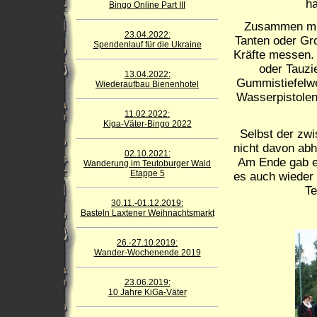
ha
Bingo Online Part III
Zusammen mit 
23.04.2022:
Tanten oder Gro
Spendenlauf für die Ukraine
Kräfte messen.
oder Tauzi
13.04.2022:
Gummistiefelwe
Wiederaufbau Bienenhotel
Wasserpistolen
11.02.2022:
Kiga-Väter-Bingo 2022
Selbst der zwi
nicht davon abha
02.10.2021:
Am Ende gab e
Wanderung im Teutoburger Wald
Etappe 5
es auch wieder
Te
30.11.-01.12.2019:
Basteln Laxtener Weihnachtsmarkt
26.-27.10.2019:
Wander-Wochenende 2019
23.06.2019:
10 Jahre KiGa-Väter